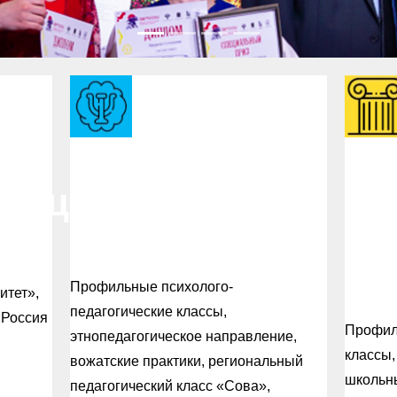
а
Малый
Ма
нтации
кузбасский
ак
пединститут
ис
Ку
Профильные психолого-
итет»,
педагогические классы,
«Россия
Профил
этнопедагогическое направление,
классы,
вожатские практики, региональный
школьн
педагогический класс «Сова»,