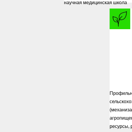
научная медицинская школа
Ма
аг
хол
Куз
Профильн
сельскохо
(механиза
агропище
ресурсы, 