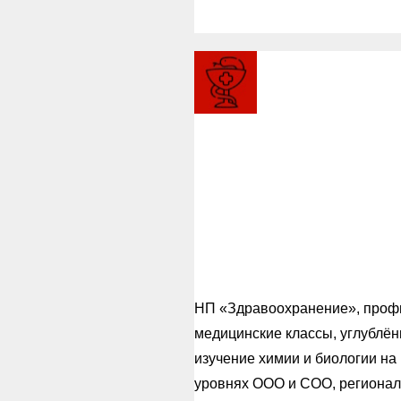
Малая
медицинск
академия
Кузбасса
НП «Здравоохранение», про
медицинские классы, углублё
изучение химии и биологии на
уровнях ООО и СОО, региона