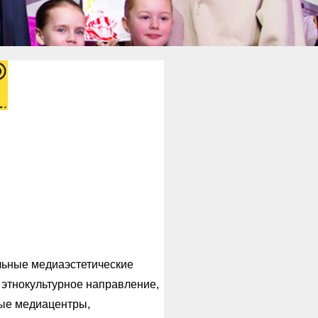
лая
адемия
кусств
збасса
ьные медиаэстетические
 этнокультурное направление,
ые медиацентры,