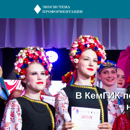
Предыдущий
В КемГИК п