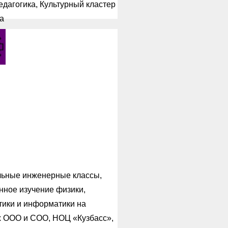
дагогика, Культурный кластер
а
лая
женерная
га
збасса
ьные инженерные классы,
нное изучение физики,
тики и информатики на
х ООО и СОО, НОЦ «Кузбасс»,