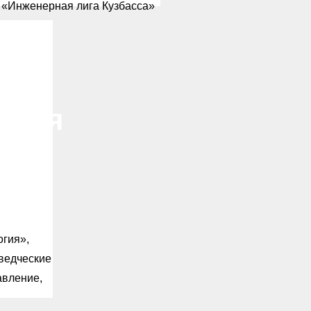
 «Инженерная лига Кузбасса»
-
ская
огия»,
ведческие
авление,