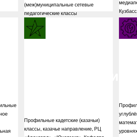
медиапе
(меж)муниципальные сетевые
Кузбасс
педагогические классы
Малый
Ма
ая
кадетско-
ин
патриотический
ли
дивизион
Ку
Кузбасса
фильные
Профил
нное
углублё
Профильные кадетские (казачьи)
матема
классы, казачье направление, РЦ
льная
уровня