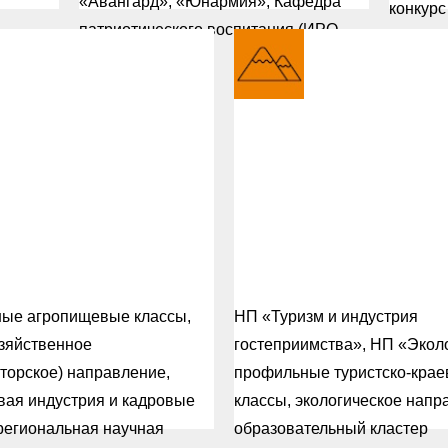
«Авангард», «Юнармия», Кафедра
конкурс
патриотического воспитания (ИРО
Кузбасса)
лый
Туристско
ропищевой
краеведче
динг
гильдия
басса
Кузбасса
ые агропищевые классы,
НП «Туризм и индустрия
зяйственное
гостеприимства», НП «Экол
торское) направление,
профильные туристско-крае
вая индустрия и кадровые
классы, экологическое напр
региональная научная
образовательный кластер