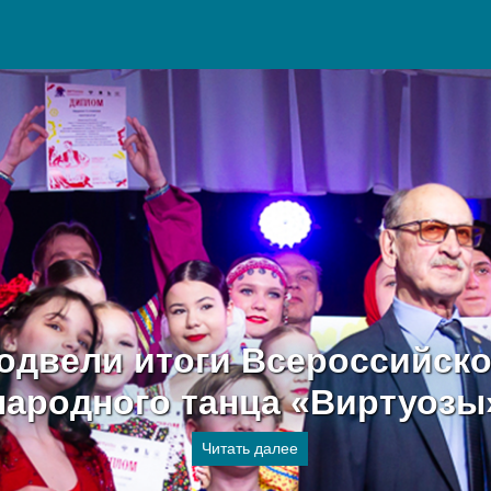
одвели итоги Всероссийско
народного танца «Виртуозы
Читать далее